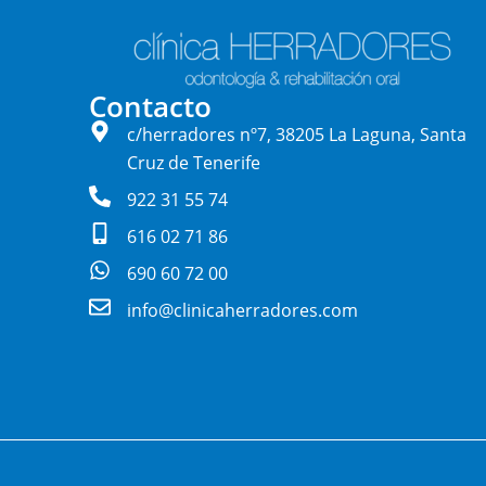
Contacto
c/herradores nº7, 38205 La Laguna, Santa
Cruz de Tenerife
922 31 55 74
616 02 71 86
690 60 72 00
info@clinicaherradores.com