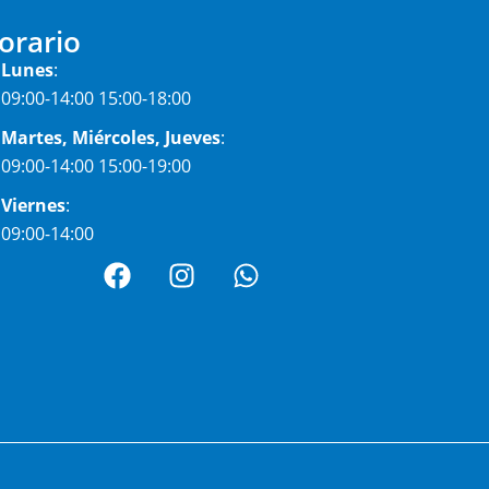
orario
Lunes
:
09:00-14:00 15:00-18:00
Martes, Miércoles, Jueves
:
09:00-14:00 15:00-19:00
Viernes
:
09:00-14:00
F
I
W
a
n
h
c
s
a
e
t
t
b
a
s
o
g
a
o
r
p
k
a
p
m