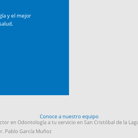
gía y el mejor
salud.
Conoce a nuestro equipo
tor en Odontología a tu servicio en San Cristóbal de la La
r. Pablo García Muñoz