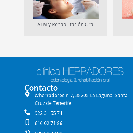
ATM y Rehabilitación Oral
Contacto
c/herradores nº7, 38205 La Laguna, Santa
Cruz de Tenerife
922 31 55 74
616 02 71 86