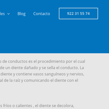
des
Blog
Contacto
922 31 55 74
 de conductos es el procedimiento por el cual
 de un diente dañado y se sella el conducto. La
l diente y contiene vasos sanguíneos y nervios,
al de la raíz y comunicando el diente con el
fríos o calientes , el diente se decolora,