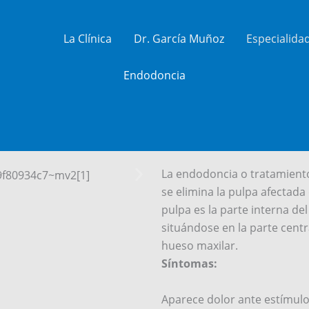
La Clínica
Dr. García Muñoz
Especialida
Endodoncia
La endodoncia o tratamiento
se elimina la pulpa afectada
pulpa es la parte interna de
situándose en la parte centr
hueso maxilar.
Síntomas:
Aparece dolor ante estímulos 