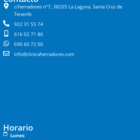
c/herradores nº7, 38205 La Laguna, Santa Cruz de
Tenerife
922 31 55 74
616 02 71 86
690 60 72 00
info@clinicaherradores.com
Horario
Lunes
: