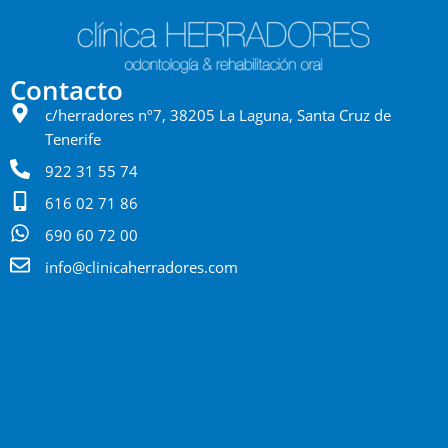
Contacto
c/herradores nº7, 38205 La Laguna, Santa Cruz de
Tenerife
922 31 55 74
616 02 71 86
690 60 72 00
info@clinicaherradores.com