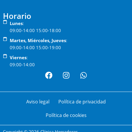
Horario
Lunes
:
09:00-14:00 15:00-18:00
Martes, Miércoles, Jueves
:
09:00-14:00 15:00-19:00
Viernes
:
09:00-14:00
F
I
W
a
n
h
c
s
a
e
t
t
b
a
s
Aviso legal
Política de privacidad
o
g
a
o
r
p
Política de cookies
k
a
p
m
Copyright © 2026 Clínica Herradores