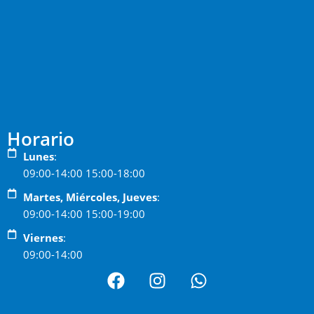
Horario
Lunes
:
09:00-14:00 15:00-18:00
Martes, Miércoles, Jueves
:
09:00-14:00 15:00-19:00
Viernes
:
09:00-14:00
F
I
W
a
n
h
c
s
a